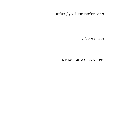
ל
מ
מברג פיליפס מס. 2 גוץ / בולדוג
ב
ר
ג
פ
תוצרת איטליה
י
ל
י
עשוי מפלדת כרום וואנדיום
פ
ס