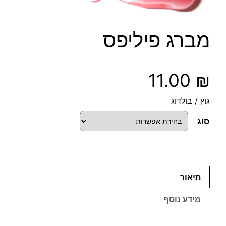
מברג פיליפס
11.00
₪
גוץ / בולדוג
סוג
כ
תיאור
מ
ו
מידע נוסף
ת
ש