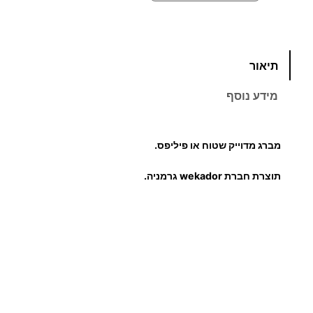
כ
תיאור
מ
ו
מידע נוסף
ת
ש
ל
מברג מדוייק שטוח או פיליפס.
מ
ב
תוצרת חברת wekador גרמניה.
ר
ג
1
,
2
X
6