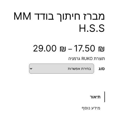
מברז חיתוך בודד MM
H.S.S
ט
29.00
₪
17.50
₪
–
ו
תוצרת RUKO גרמניה
ו
סוג
ח
מ
כ
תיאור
מ
ח
ו
מידע נוסף
ת