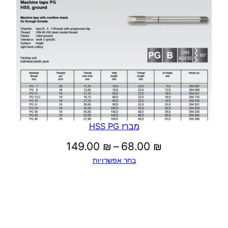
עד
מברז HSS PG
טווח
149.00
₪
–
68.00
₪
בחר אפשרויות
מחירים:
עד