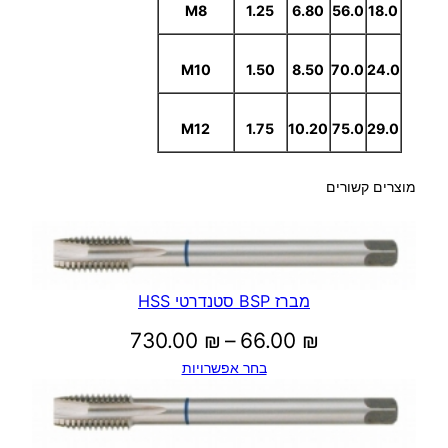
M8
1.25
6.80
56.0
18.0
M10
1.50
8.50
70.0
24.0
M12
1.75
10.20
75.0
29.0
מוצרים קשורים
מברז BSP סטנדרטי HSS
טווח
730.00
₪
–
66.00
₪
בחר אפשרויות
מחירים:
עד