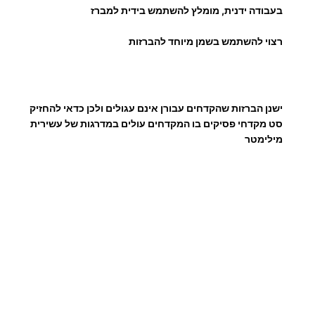
0
H
בעבודה ידנית, מומלץ להשתמש בידית למברז
.
S
רצוי להשתמש בשמן מיוחד להברזות
.
₪
S
ישנן הברזות שהקדחים עבורן אינם עגולים ולכן כדאי להחזיק
סט מקדחי פסיקים בו המקדחים עולים במדרגות של עשירית
ע
מילימטר
ד
2
9
.