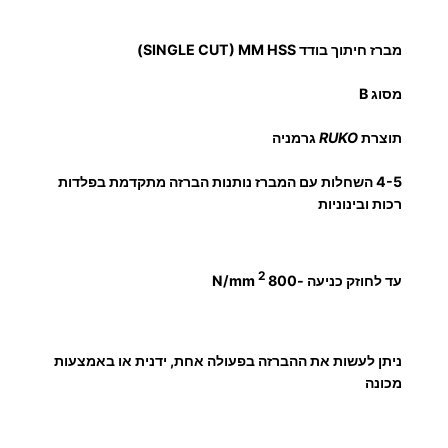
י
ש
ל
ר
מברז חיתוך בודד SINGLE CUT) MM HSS)
מ
י
ב
מסוג B
ר
ם
תוצרת
RUKO
גרמניה
ז
ח
:
4-5 השחלות עם המברז נותנות הברזה מתקדמת בפלדות
י
רכות ובינוניות
ת
ו
1
ך
2
עד לחוזק כניעה -800
N/mm
ב
7
ו
ד
.
ניתן לעשות את ההברזה בפעולה אחת, ידנית או באמצעות
ד
מכונה
5
M
M