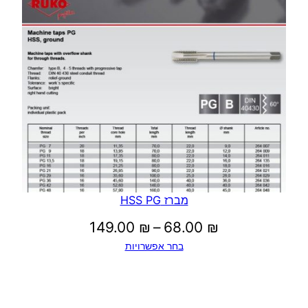
עד
מברז HSS PG
טווח
149.00
₪
–
68.00
₪
בחר אפשרויות
מחירים:
עד