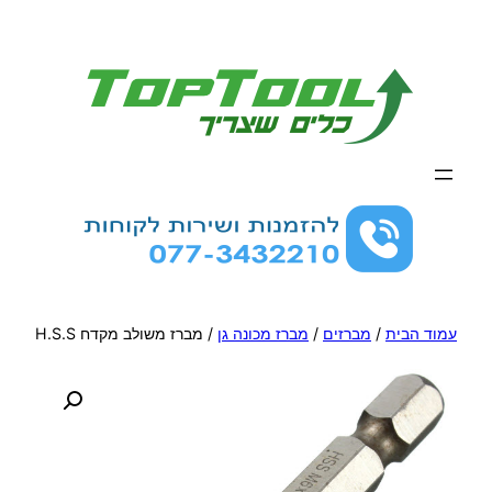
לדלג
לתוכן
עמוד הבית
/
מברזים
/
מברז מכונה גן
/ מברז משולב מקדח H.S.S