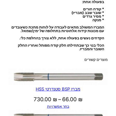
ש
בפעולה אחת:
ו
* קודח חורים
* שובר שבב (מבריז)
ל
* מסיר גרדים
* מנקה
ב
המברז המשולב מתאים לעבודה על לוחות מתכת כשעובדים
מ
עם מכונות קידוח אלחוטיות בתחלופה של ימין/שמאל.
ק
הקדחים נעשים בפעולה אחת, ללא צורך בהחלפת כלי.
ד
הכלי בנוי כך שבתחילתו חלק קודח מפותל ואחריו החלק
ח
השובר והמבריז.
H
מוצרים קשורים
.
S
.
S
מברז BSP סטנדרטי HSS
טווח
730.00
₪
–
66.00
₪
בחר אפשרויות
מחירים: