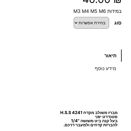
במידות M3 M4 M5 M6
סוג
כ
תיאור
מ
ו
מידע נוסף
ת
ש
ל
מ
ב
ר
מברז משולב מקדח H.S.S 4241
ז
סטנדרט יפני
בעל קנה ביט משושה "1/4
מ
להברזת קדחים ולמעבר דרכם.