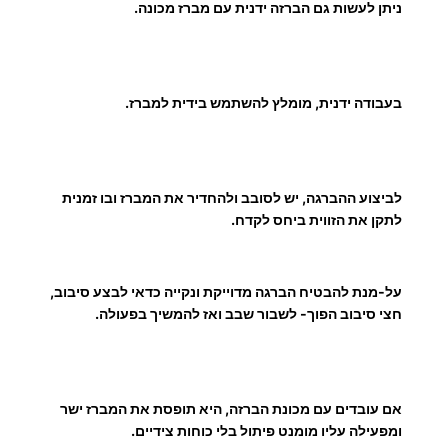
ע
ניתן לעשות גם הברזה ידנית עם מברז מכונה.
ד
בעבודה ידנית, מומלץ להשתמש בידית למברז.
1
0
לביצוע ההברגה, יש לסובב ולהחדיר את המברז ובו זמנית
לתקן את הזווית ביחס לקדח.
3
.
על-מנת להבטיח הברגה מדוייקת ונקייה כדאי לבצע סיבוב,
חצי סיבוב הפוך- לשבור שבב ואז להמשיך בפעולה.
0
0
אם עובדים עם מכונת הברזה, היא תופסת את המברז ישר
ומפעילה עליו מומנט פיתול בלי כוחות צידיים.