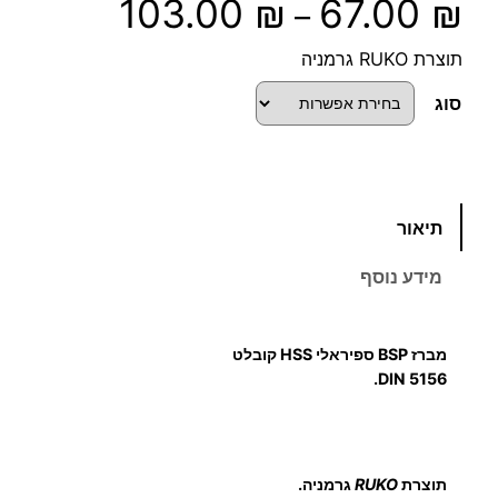
ט
103.00
₪
67.00
₪
–
ו
תוצרת RUKO גרמניה
ו
סוג
ח
מ
כ
תיאור
מ
ח
ו
מידע נוסף
ת
י
ש
ל
ר
מברז BSP ספיראלי HSS קובלט
מ
DIN 5156.
י
ב
ר
ם
ז
תוצרת
RUKO
גרמניה.
B