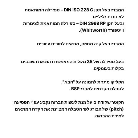
:
S
המברז בעל תקן DIN ISO 228 G – ספירלה המותאמת
P
לצינורות גליליים
ס
ובעל תקן DIN 2999 RP – ספירלה המותאמת לצינורות
6
פ
וויטפורד (Whitworth).
י
7
המברז בעל קנה מחוזק, מתאים לחורים עיוורים
ר
א
.
ל
בעל ספירלה של 35 מעלות המאפשרת הוצאת השבבים
בקלות בעומקים.
י
0
H
הקליקו מתחת לתמונה על "הבא",
0
S
לטבלת הקדחים למברז BSP .
S
ק
הקוטר שקודחים על מנת לעשות הברזה נקבע עפ"י הפסיעה
(pitch) של הבורג לפי הטבלה המציינת את הקדח המתאים
ו
₪
למידת ההברגה.
ב
ל
ט