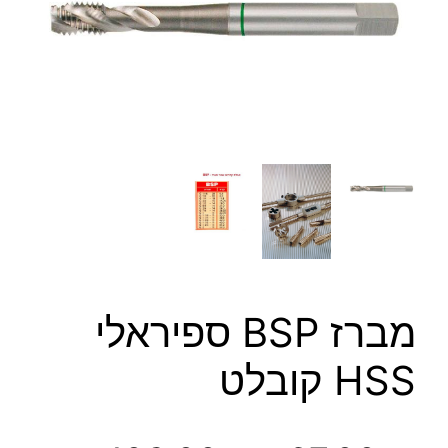
מברז BSP ספיראלי
HSS קובלט