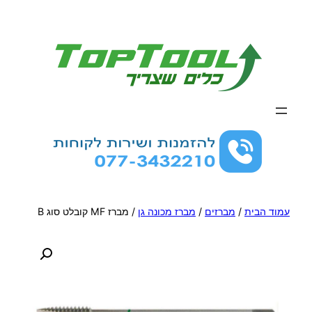
לדלג
לתוכן
עמוד הבית
/
מברזים
/
מברז מכונה גן
/ מברז MF קובלט סוג B