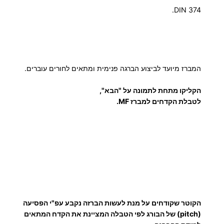
5
DIN 374.
ב
ל
0
ט
ס
.
ו
המברז מיועד לביצוע הברגה פנימית ומתאים לחורים עוברים.
ג
0
B
הקליקו מתחת לתמונה על "הבא",
0
לטבלת הקדחים למברז MF.
₪
ע
הקוטר שקודחים על מנת לעשות הברזה נקבע עפ"י הפסיעה
ד
(pitch) של הבורג לפי הטבלה המציינת את הקדח המתאים