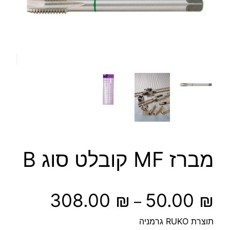
מברז MF קובלט סוג B
ט
308.00
₪
50.00
₪
–
ו
תוצרת RUKO גרמניה