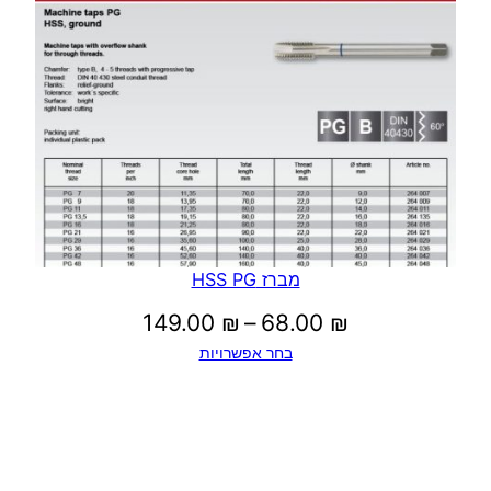
עד
מברז HSS PG
טווח
149.00
₪
–
68.00
₪
בחר אפשרויות
מחירים:
עד