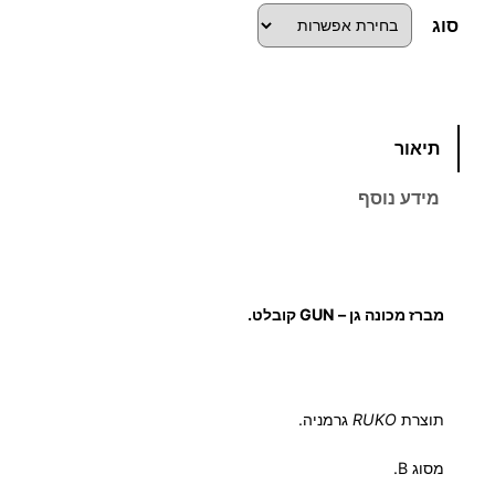
ו
סוג
ח
מ
כ
תיאור
מ
ח
ו
מידע נוסף
ת
י
ש
ל
ר
מ
מברז מכונה גן – GUN קובלט.
י
ב
ר
ם
ז
M
:
תוצרת
RUKO
גרמניה.
F
ק
מסוג B.
ו