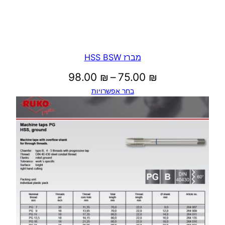
מברז HSS BSW
טווח
98.00
₪
–
75.00
₪
בחר אפשרויות
מחירים:
עד