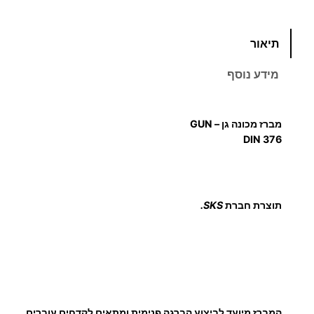
מ
כ
תיאור
מ
ח
ו
מידע נוסף
ת
י
ש
ל
ר
מברז מכונה גן – GUN
מ
DIN 376
י
ב
ר
ם
ז
תוצרת חברת
SKS.
M
:
M
ס
ט
3
נ
ד
7
המברז מיועד לביצוע הברגה פנימית ומתאים לקדחים עוברים.