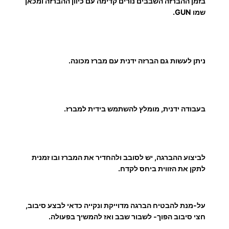
1
בזמן ההברזה השבבים נורים קדימה עם כיוון ההברזה ומכאן
שמו GUN.
5
0
ניתן לעשות גם הברזה ידנית עם מברז מכונה.
.
0
בעבודה ידנית, מומלץ להשתמש בידית למברז.
0
לביצוע ההברגה, יש לסובב ולהחדיר את המברז ובו זמנית
₪
לתקן את הזווית ביחס לקדח.
על-מנת להבטיח הברגה מדוייקת ונקייה כדאי לבצע סיבוב,
חצי סיבוב הפוך- לשבור שבב ואז להמשיך בפעולה.