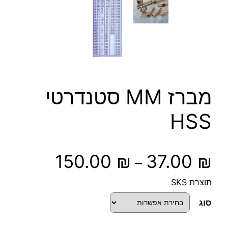
מברז MM סטנדרטי
HSS
ט
150.00
₪
37.00
₪
–
ו
תוצרת SKS
ו
סוג
ח