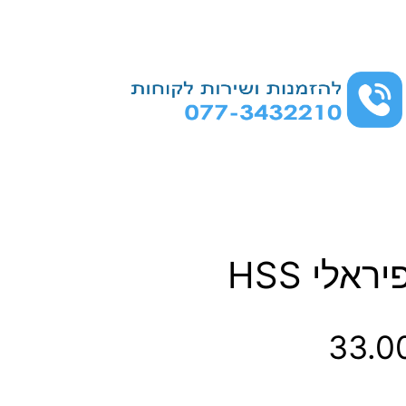
ט
33.0
ו