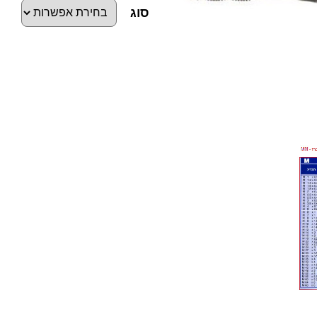
סוג
כ
מ
ו
ת
ש
ל
מ
ב
ר
ז
M
M
ס