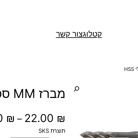
קטלוג
צור קשר
מברז MM ספיראלי HSS
0
₪
22.00
₪
–
תוצרת SKS