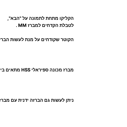
הקליקו מתחת לתמונה על "הבא",
לטבלת הקדחים למברז MM .
הקוטר שקודחים על מנת לעשות הברזה נקבע עפ"י הפסיעה (pitch) של הבורג לפי
מברז מכונה ספיראלי HSS מתאים בין היתר לעיבוד של מתכות רכות ובמיוחד אלומיניום.
ניתן לעשות גם הברזה ידנית עם מברז