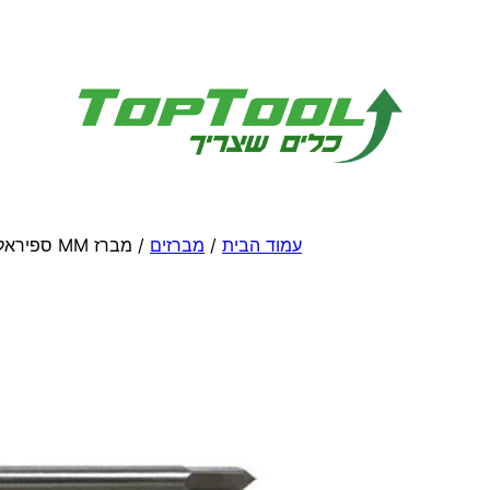
לדלג
לתוכן
עמוד הבית
/
מברזים
/ מברז MM ספיראלי HSS