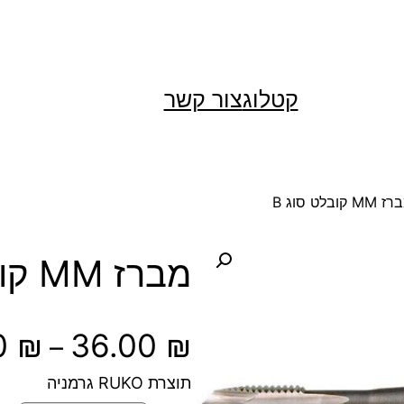
קטלוג
צור קשר
קובלט סוג B
מברז MM קובלט סוג B
0
₪
36.00
₪
–
תוצרת RUKO גרמניה