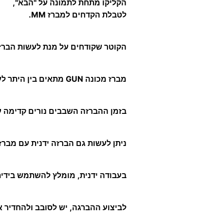
הקליקו מתחת לתמונה על "הבא",
לטבלת הקדחים למברז MM.
הקוטר שקודחים על מנת לעשות הברזה נקבע עפ"י הפסיעה (pitch) של הבורג לפי
מברז מכונה GUN מתאים בין היתר לעיבוד של מתכות ציבעוניות ואלומיניום.
בזמן ההברזה השבבים נורים קדימה עם כ
ניתן לעשות גם הברזה ידנית עם מברז
בעבודה ידנית, מומלץ להשתמש בידית
לביצוע ההברגה, יש לסובב ולהחדיר א