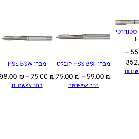
מברז BSW סטנדרטי
H
–
55
טווח
352
מברז HSS BSP קובלט
מברז HSS BSW
רויות
מחירים:
טווח
98.00
₪
–
75.00
₪
75.00
₪
–
59.00
₪
בחר אפשרויות
בחר אפשרויות
מחירים:
עד
עד