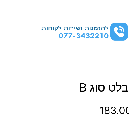
ט
183.0
ו