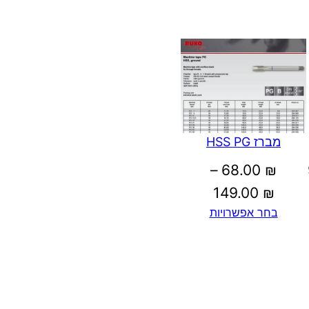
מברז HSS PG
טווח
–
68.00
₪
מחירים:
טווח
149.00
₪
בחר אפשרויות
מחירים:
עד
עד