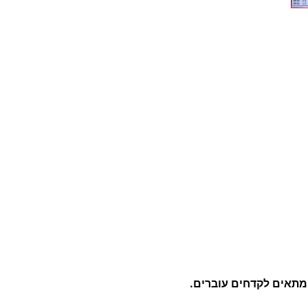
ו
ב
ל
ט
ס
ו
ג
B
ומתאים לקדחים עוברים.