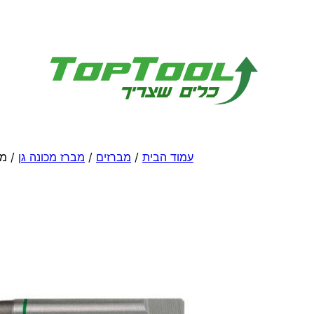
לדלג
לתוכן
עמוד הבית
/
מברזים
/
מברז מכונה גן
/ מברז MM 