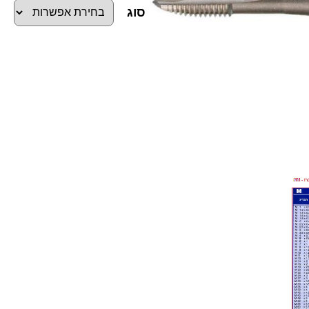
סוג
כ
מ
ו
ת
ש
ל
מ
ב
ר
ז
M
M
ק