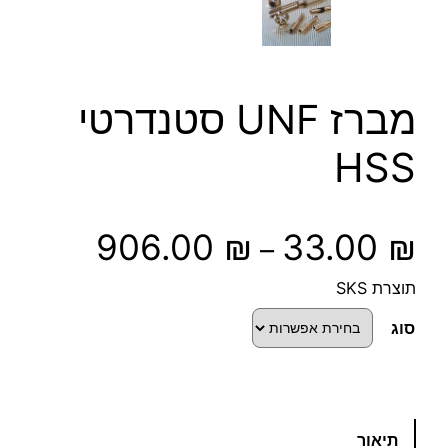
מברז UNF סטנדרטי
HSS
ט
906.00
₪
33.00
₪
–
ו
תוצרת SKS
ו
סוג
ח
מ
כ
תיאור
מ