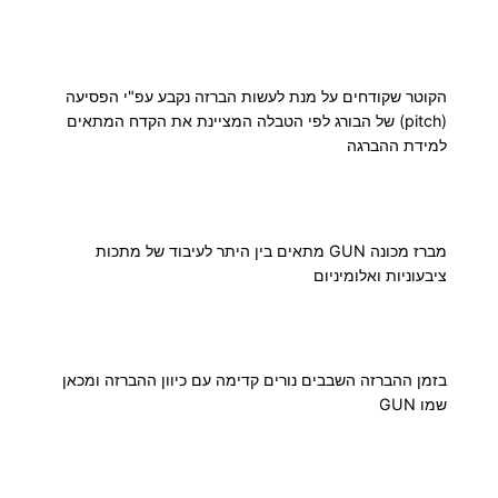
י
0
H
0
S
הקוטר שקודחים על מנת לעשות הברזה נקבע עפ"י הפסיעה
S
(pitch) של הבורג לפי הטבלה המציינת את הקדח המתאים
למידת ההברגה
₪
מברז מכונה GUN מתאים בין היתר לעיבוד של מתכות
ע
ציבעוניות ואלומיניום
ד
בזמן ההברזה השבבים נורים קדימה עם כיוון ההברזה ומכאן
שמו GUN
9
0