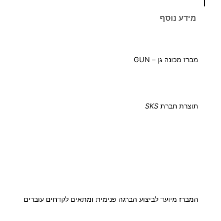
ח
ו
מידע נוסף
ת
י
ש
ל
ר
מברז מכונה גן – GUN
מ
י
ב
ר
ם
ז
תוצרת חברת
SKS
U
:
N
F
ס
3
ט
נ
3
ד
המברז מיועד לביצוע הברגה פנימית ומתאים לקדחים עוברים
ר
.
ט