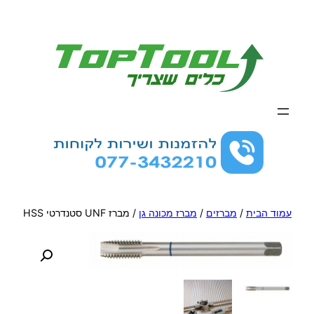
לדלג
לתוכן
עמוד הבית
/
מברזים
/
מברז מכונה גן
/ מברז UNF סטנדרטי HSS