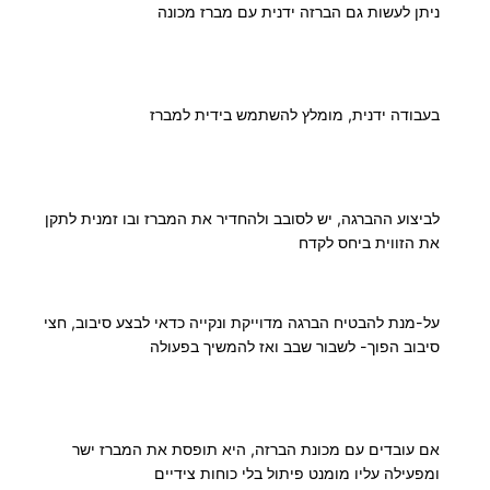
ניתן לעשות גם הברזה ידנית עם מברז מכונה
6
.
0
בעבודה ידנית, מומלץ להשתמש בידית למברז
0
לביצוע ההברגה, יש לסובב ולהחדיר את המברז ובו זמנית לתקן
את הזווית ביחס לקדח
₪
על-מנת להבטיח הברגה מדוייקת ונקייה כדאי לבצע סיבוב, חצי
סיבוב הפוך- לשבור שבב ואז להמשיך בפעולה
אם עובדים עם מכונת הברזה, היא תופסת את המברז ישר
ומפעילה עליו מומנט פיתול בלי כוחות צידיים