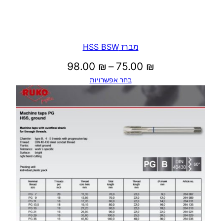
מברז HSS BSW
טווח
98.00
₪
–
75.00
₪
בחר אפשרויות
מחירים:
עד