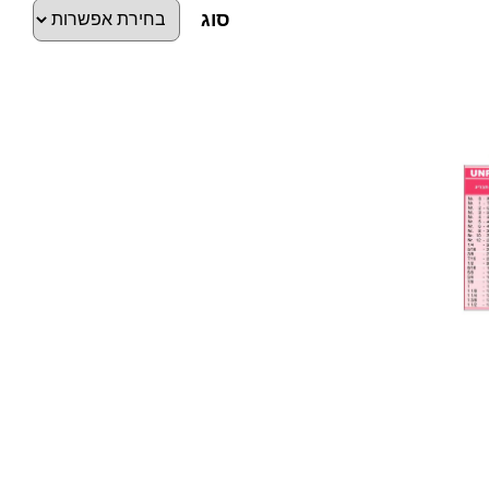
סוג
כ
מ
ו
ת
ש
ל
מ
ב
ר
ז
U
N
F