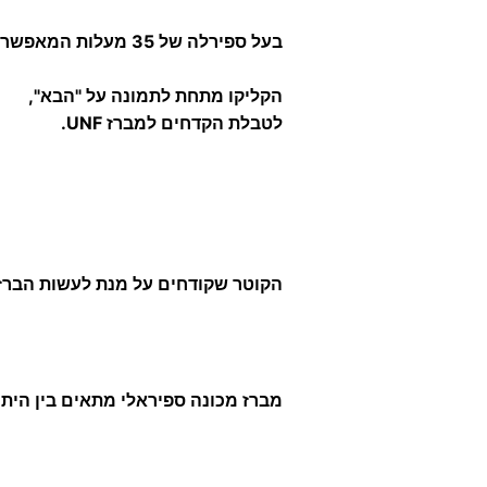
בעל ספירלה של 35 מעלות המאפשרת הוצאת השבבים בקלות בעומקים
הקליקו מתחת לתמונה על "הבא",
לטבלת הקדחים למברז UNF.
הקוטר שקודחים על מנת לעשות הברזה נקבע עפ"י הפסיעה (pitch) של הבורג לפי
מברז מכונה ספיראלי מתאים בין היתר 