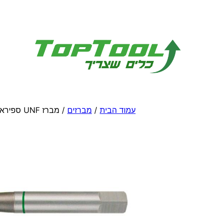
לדלג
לתוכן
עמוד הבית
/
מברזים
/ מברז UNF ספיראלי קובלט