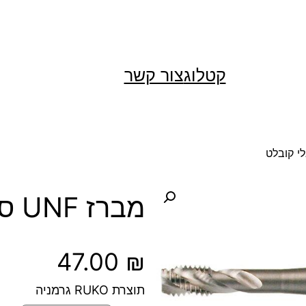
קטלוג
צור קשר
מברז UNF ספיראלי קובלט
47.00
₪
תוצרת RUKO גרמניה