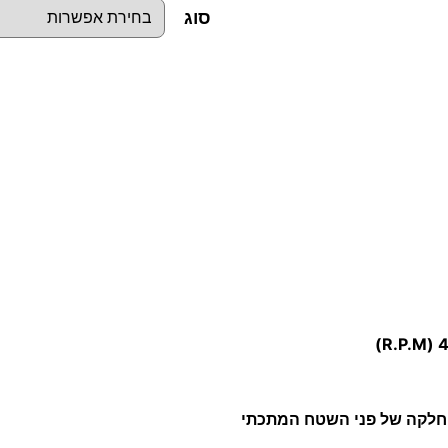
סוג
כ
מ
ו
ת
ש
ל
מ
ב
ר
ש
ת
ח
החלקה של פני השטח המתכתי
ו