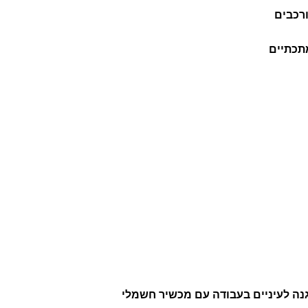
ט
רכבים
י
תכתיים
נ
י
י
ל
ו
ן
נה לעיניים בעבודה עם מכשיר חשמלי