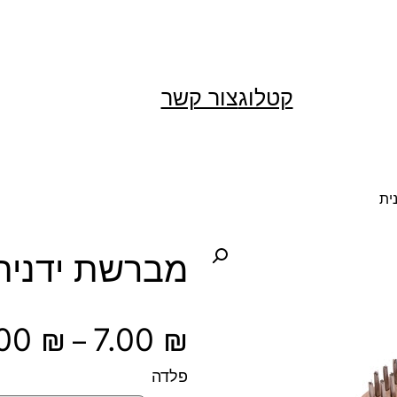
קטלוג
צור קשר
ית
מברשת ידנית
.00
₪
7.00
₪
–
פלדה