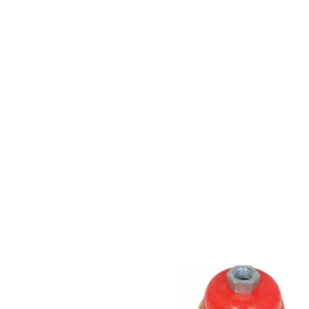
1
0
.
0
0
₪