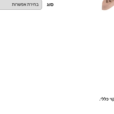
סוג
כ
מ
ו
ת
ש
ל
מ
ב
ר
ש
ת
וי כללי.
י
ד