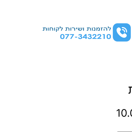
ט
10
ו