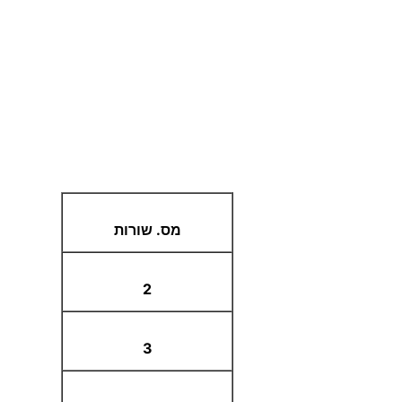
מס. שורות
2
3