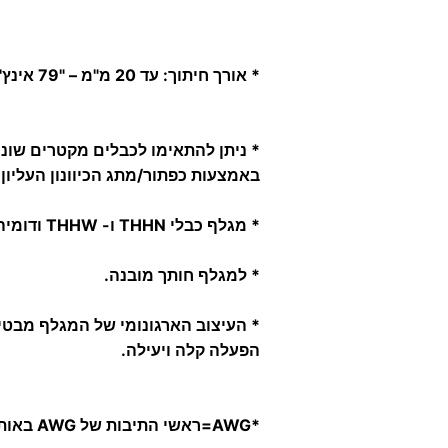
* אורך חיתוך: עד 20 מ"מ – "79 אינץ'.
* ניתן להתאימו לכבלים מקטרים שוני
באמצעות כפתור/מתג הכיוונון העליון.
* מגלף כבלי THHN ו- THHW ודומיהם.
* למגלף חותך מובנה.
*
העיצוב הארגונומי של המגלף מבטי
הפעלה קלה ויעילה.
*AWG
=
ראשי התיבות של AWG באות מ-American Wire Gauge.