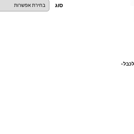
סוג
כ
מ
ו
ת
לכבל-
ש
ל
מ
ג
ל
ף
כ
ב
ל