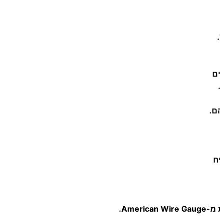
א
ו
ט
ו
מ
ם
ט
י
ח