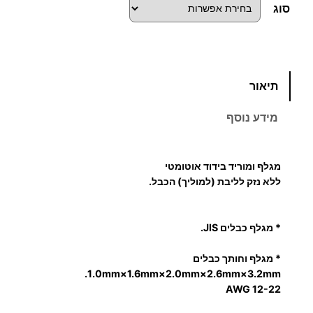
סוג
כ
תיאור
מ
ו
מידע נוסף
ת
ש
ל
מגלף ומוריד בידוד אוטומטי
מ
ללא נזק לליבת (למוליך) הכבל.
ג
ל
* מגלף כבלים JIS.
ף
כ
*
מגלף וחותך כבלים
ב
1.0mm×1.6mm×2.0mm×2.6mm×3.2mm.
ל
AWG 12-22
א