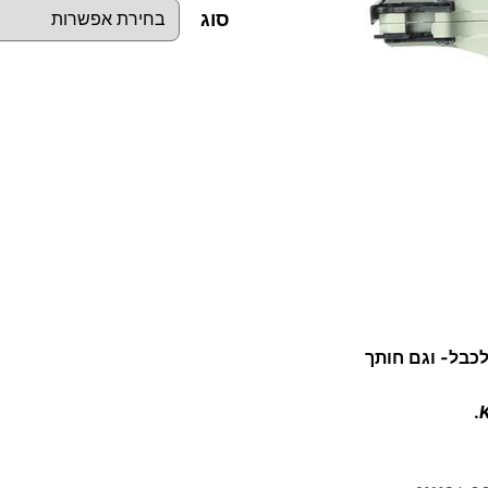
סוג
כ
מ
ו
ת
ש
ל
מ
ג
ל
לכבל- וגם חותך
ף
.
כ
ב
ל