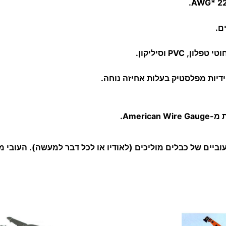
א
ו
ם.
ט
ו
PVC וסיליקון.
מ
ידיות מפלסטיק בעלות אחיזה נוחה.
ט
י
וביים של כבלים מוליכים (לאודיו או לכל דבר למעשה). העובי מ