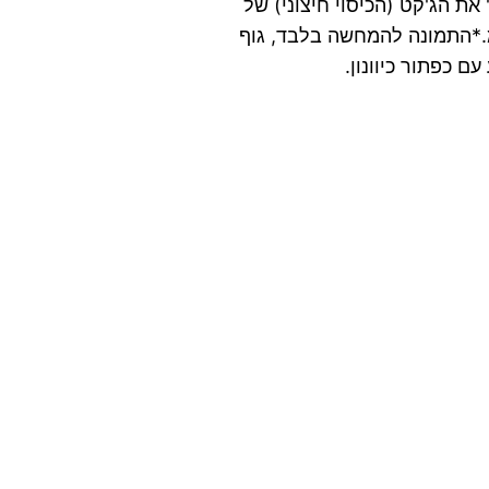
את הג'קט (הכיסוי חיצוני) של
רך המגלף: 190 מ"מ.*התמונה להמחשה בלבד, גוף
ם כפתור כיוונון.