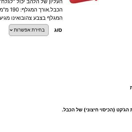
העליון של הלהב יכול "לגלח" 
הכבל.או
המגלף בצבע צהובואינו מגיע ע
סוג
כ
מ
ו
ת
ש
ל
מ
 הג'קט (הכיסוי חיצוני) של הכבל.
ג
ל
ף