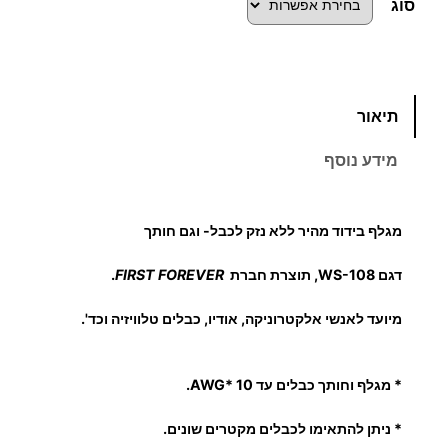
סוג
כ
תיאור
מ
ו
מידע נוסף
ת
ש
ל
מגלף בידוד מהיר ללא נזק לכבל- וגם חותך
מ
ג
דגם WS-108, תוצרת חברת
FIRST FOREVER
.
ל
מיועד לאנשי אלקטרוניקה, אודיו, כבלים טלוויזיה וכד'.
ף
כ
ב
*
מגלף וחותך כבלים עד 10 *AWG.
ל
* ניתן להתאימו לכבלים מקטרים שונים.