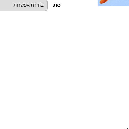
סוג
כ
מ
ו
ת
ש
ל
מ
ה
ד
ק
ל
א
ז