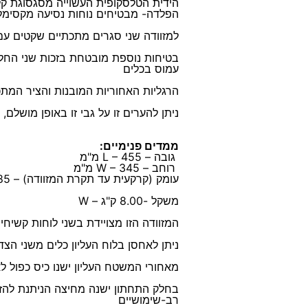
הידית הטלסקופית העשוייה מסגסוגת ק
הפלדה- מבטיחים נוחות נסיעה מקסימ
למזוודה שני סגרים מתכתיים שקטים עם 
בטיחות נוספת מובטחת בזכות שני החל
עמוס בכלים
הרגליות האחוריות המובנות והציר המתכ
ניתן להערים זו על גבי זו באופן מושלם,
ממדים פנימיים:
גובה – L – 455 מ"מ
רוחב – W – 345 מ"מ
עומק (קרקעית עד תקרת המזוודה) – D – 185 מ"מ
משקל -8.00 ק"ג – W
המזוודה הזו מצויידת בשני לוחות קשיח
ניתן לאחסן בלוח העליון כלים משני הצ
מאחורי המשטח העליון ישנו כיס כפול לא
בחלק התחתון ישנה מחיצה הניתנת להזזה
רב-שימושיים