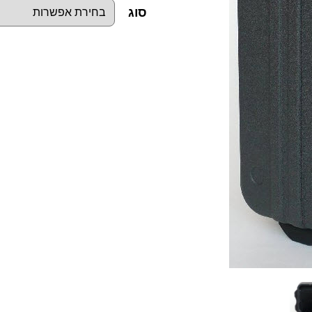
סוג
כ
מ
ו
ת
ש
ל
מ
ז
ו
ו
ד
ה