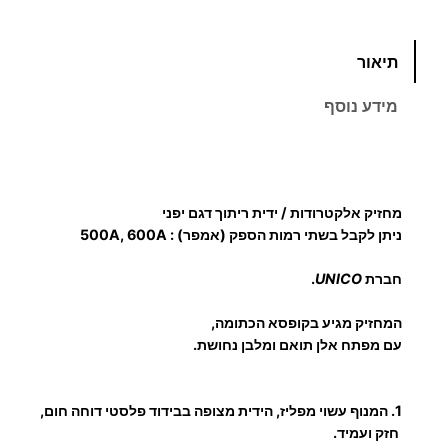
מ
כ
תיאור
מ
ח
ו
מידע נוסף
ת
י
ש
ל
ר
מ
מחזיק אלקטרודות / ידית ריתוך דגם יפני
י
ח
ניתן לקבל בשתי רמות הספק (אמפר) : 500A, 600A
ז
ם
י
חברת
UNICO
.
ק
:
א
המחזיק מגיע
בקופסא
הכתומה,
עם מפתח אלן תואם ומלבן נחושת.
ל
ק
4
ט
1.
המנוף עשוי מפליז, הידית מצופה בבידוד פלסטי דוחה חום,
ר
חזק ועמיד.
3