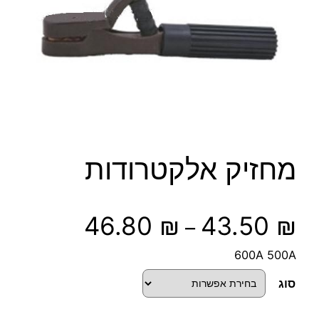
מחזיק אלקטרודות
ט
46.80
₪
43.50
₪
–
ו
600A 500A
ו
סוג
ח