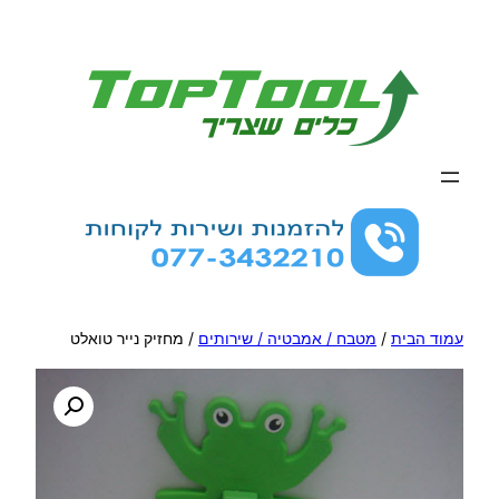
לדלג
לתוכן
עמוד הבית
/
מטבח / אמבטיה / שירותים
/ מחזיק נייר טואלט