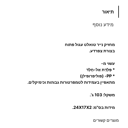
כ
תיאור
מ
ו
מידע נוסף
ת
ש
ל
מחזיק נייר טואלט עגול פתוח
מ
בצורת צפרדע.
ח
עשוי מ-
ז
* פְּלָדַת אַל-חֶלֶד
י
* PP-
(פוליפרופילן)
ק
מתאפיין בעמידות לטמפרטורות גבוהות וכימיקלים.
נ
י
משקל: 103 ג'.
י
מידות בס"מ: 24X17X2.
ר
ט
מוצרים קשורים
ו