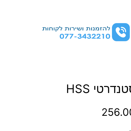
ט
256.
ו