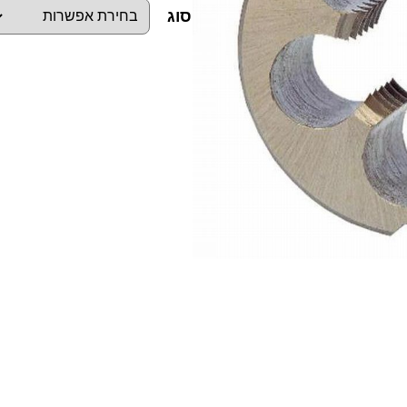
סוג
כ
מ
ו
ת
ש
ל
מ
ח
ר
ו
ק
ת
M