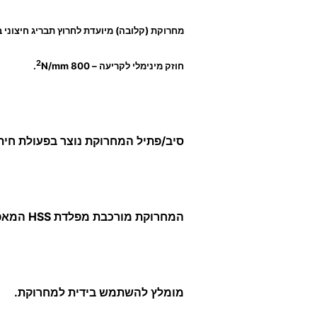
מחרוקת (קלובה) מיועדת לחרוץ תבריג חיצוני ב
2
חוזק מינימלי לקריעה – 800
N/mm.
סיב/פתיל המחרוקת נוצר בפעולת חית
המחרוקת מורכבת מפלדת HSS המאפשרת עבודה במהירויות גבוהות ויעילות ומתוכננת לעמוד בעומסי עבודה כבדים או בתנאי שימוש קשים.
מומלץ להשתמש בידית למחרוקת.