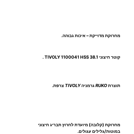
מ
י
ח
ר
ם
ו
ק
:
מחרוקת מדוייקת – איכות גבוהה.
ת
M
F
קוטר חיצוני TIVOLY 1100041 HSS 38.1 .
3
ס
ט
9
נ
תוצרת
RUKO
גרמניה
TIVOLY
צרפת.
ד
.
ר
ט
0
י
0
H
מחרוקת (קלובה) מיועדת לחרוץ תבריג חיצוני
S
במוטות/גלילים עגולים.
S