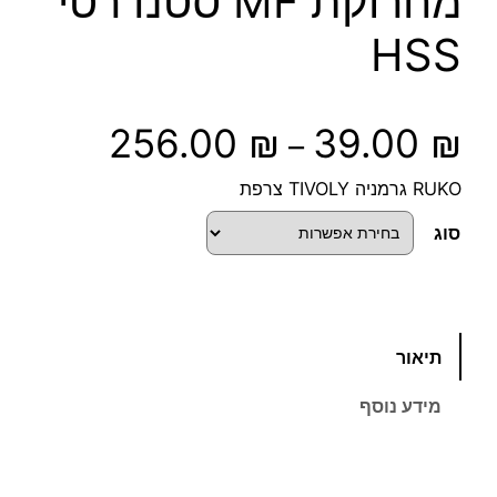
מחרוקת MF סטנדרטי
HSS
ט
256.00
₪
39.00
₪
–
ו
RUKO גרמניה TIVOLY צרפת
ו
סוג
ח
מ
כ
תיאור
מ
ח
ו
מידע נוסף
ת
י
ש
ל
ר