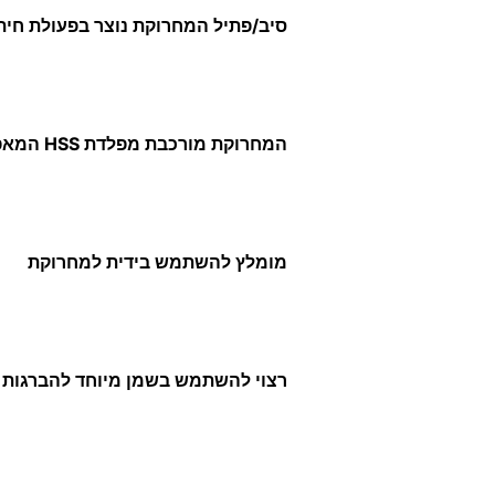
סיב/פתיל המחרוקת נוצר בפעולת חית
המחרוקת מורכבת מפלדת HSS המאפשרת עבודה במהירויות גבוהות ויעילות ומתוכננת לעמוד בעומסי עבודה כבדים או בתנאי שימוש קשים
מומלץ להשתמש בידית למחרוקת
רצוי להשתמש בשמן מיוחד להברגות