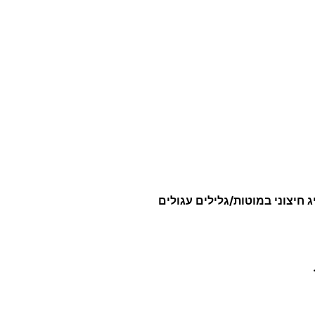
P
T
ס
ט
נ
ד
ר
ט
י
H
 חיצוני במוטות/גלילים עגולים
S
S