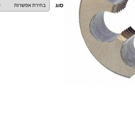
סוג
כ
מ
ו
ת
ש
ל
מ
ח
ר
ו
ק
ת
N