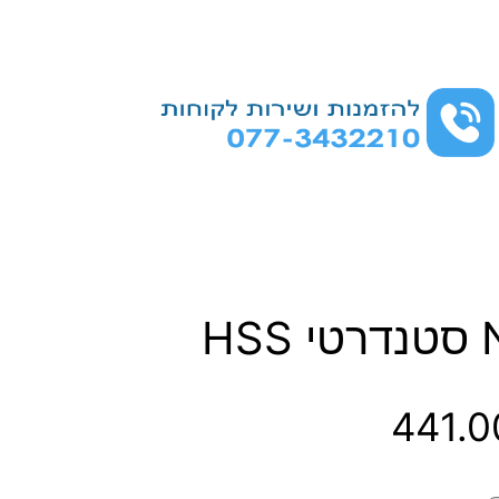
ט
441.
ו