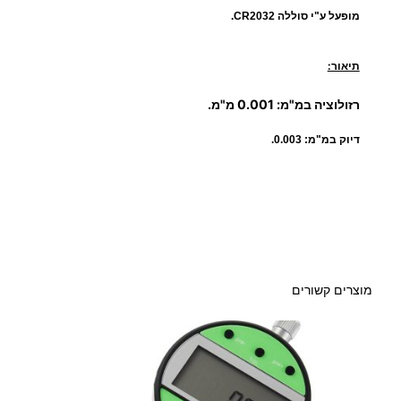
ר
מופעל ע"י סוללה CR2032.
2
ד
י
5
תיאור:
ג
י
4
רזולוציה במ"מ: 0.001 מ"מ.
ט
דיוק במ"מ: 0.003.
ל
.
י
0
0
מוצרים קשורים
₪
ע