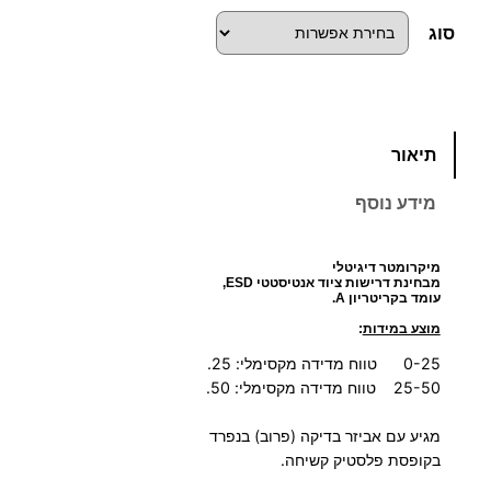
ו
סוג
ח
מ
כ
תיאור
מ
ח
ו
מידע נוסף
ת
י
ש
ל
מיקרומטר דיגיטלי
ר
מבחינת דרישות ציוד אנטיסטטי ESD,
מ
עומד בקריטריון A.
י
י
מוצע במידות
:
ק
0-25 טווח מדידה מקסימלי: 25.
ם
ר
25-50 טווח מדידה מקסימלי: 50.
ו
:
מגיע עם אביזר בדיקה (פרוב) בנפרד
מ
בקופסת פלסטיק קשיחה.
ט