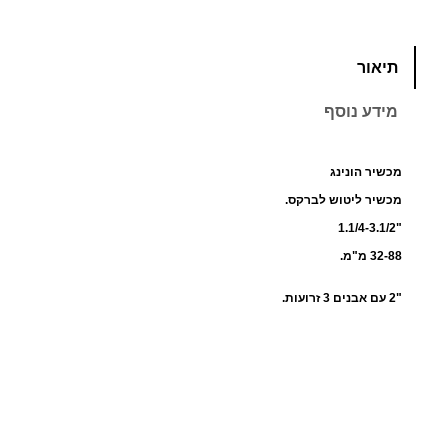
כ
תיאור
מ
ו
מידע נוסף
ת
ש
ל
מכשיר הונינג
מ
מכשיר ליטוש לברקס.
כ
"1.1/4-3.1/2
ש
32-88 מ"מ.
י
"2 עם אבנים 3 זרועות.
ר
ה
ו
נ
י
נ