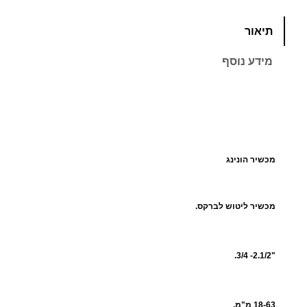
כ
תיאור
מ
ו
מידע נוסף
ת
ש
ל
מ
כ
ש
מכשיר הונינג
י
ר
מכשיר ליטוש לברקס.
ה
ו
נ
"2.1/2- 3/4.
י
נ
ג
18-63 מ"מ.