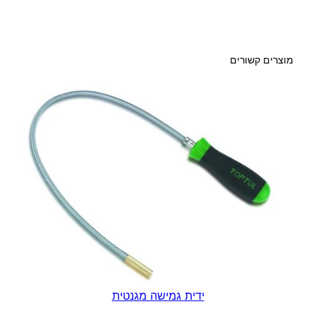
ה
ו
נ
מוצרים קשורים
י
נ
ג
5
0
.
8
-
1
7
7
.
8
ידית גמישה מגנטית
מ