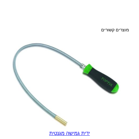
נ
י
נ
ג
מוצרים קשורים
5
0
.
8
-
1
7
7
.
8
מ
"
מ
ידית גמישה מגנטית