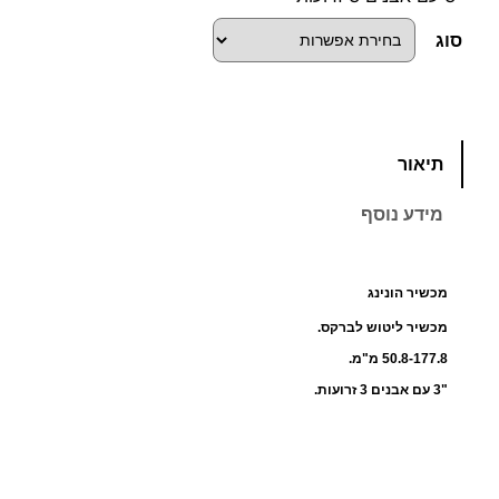
סוג
כ
תיאור
מ
ו
מידע נוסף
ת
ש
ל
מכשיר הונינג
מ
מכשיר ליטוש לברקס.
כ
50.8-177.8 מ"מ.
ש
"3 עם אבנים 3 זרועות.
י
ר
ה
ו