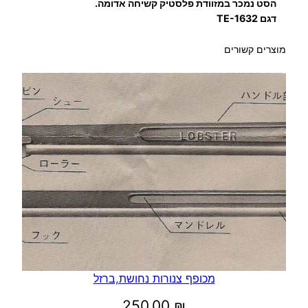
הסט נמכר במזוודת פלסטיק קשיחה אדומה.
נ
דגם TE-1632
ו
מוצרים קשורים
ר
ו
ת
מכופף צנורות נחושת,ברזל
250.00
₪