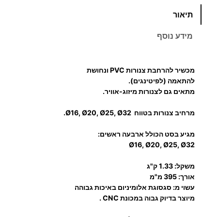
כ
תיאור
מ
ו
מידע נוסף
ת
ש
ל
מכשיר להרחבת צנורות PVC ונחושת
מ
להתאמה (לפיטינגים).
כ
מתאים גם לצנורות מיזוג-אוויר.
ש
מרחיב צנורות בטווח Ø16, Ø20, Ø25, Ø32.
י
ר
מגיע בסט הכולל ארבעה ראשים:
ל
Ø16, Ø20, Ø25, Ø32
ה
ר
משקל: 1.33 ק"ג
אורך: 395 מ"מ
ח
עשוי מ: סגסוגת אלומיניום באיכות גבוהה
ב
מיוצר בדיוק גבוה במכונת CNC .
ת
צ