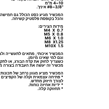
10~4 מ"מ
"3/8~#8 אינץ'.
המכשיר מגיע כסט הכולל גם חמישה 
והכל בקופסת פלסטיק קשיחה.
מידות הצירים:
M4 X 0.7
M5 X 0.8
M6 X 1.0
M8 X1.25
M10X 1.5
המכשיר איכותי, מתאים לתעשייה ולמ
וגם למי שאינו מיומן.
כשצריך לחזק את קדח הבורג, או לתקנ
מכשיר זה יעשה את העבודה בצורה מצ
המכשיר מציע מגוון נרחב של תכונות:
* פתיחה עצמאית וקלה של הקפיצים
לצורך חיזוק מחדש.
* ידיות אחיזה נוחות.
* תחזוקה קלה.