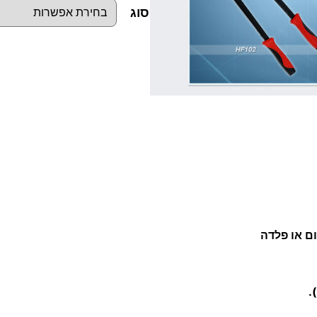
סוג
כ
מ
ו
ת
ש
ל
מ
כ
ש
ם או פלדה
י
ר
נ
.
י