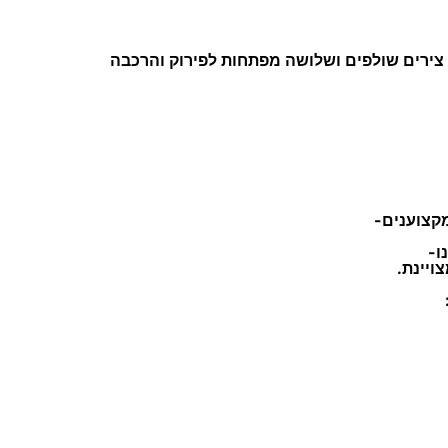
ט
י
צירים שולפים ושלושה מפתחות לפירוק והרכבה
ם
ל
א
ו
מ
י
קצוענים-
ה
ו-
ויינת.
ב
ר
ג
ה