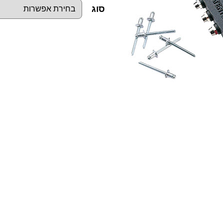
סוג
כ
מ
ו
ת
ש
ל
מ
כ
ש
י
ר
נ
י