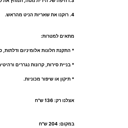
3.דחיפה של הידית מטה, תמחץ את קצה הניט ותחתוך את שארית הניט.
4. רוקנו את שאריות הניט מהראש.
מתאים למטרות:
* התקנת חלונות אלומיניום ודלתות, סו
* בניית סירות, קרונות נגררים ורהיטים
* תיקון או שיפור מכוניות.
אצלנו רק: 136 ש"ח
במקום: 204 ש"ח