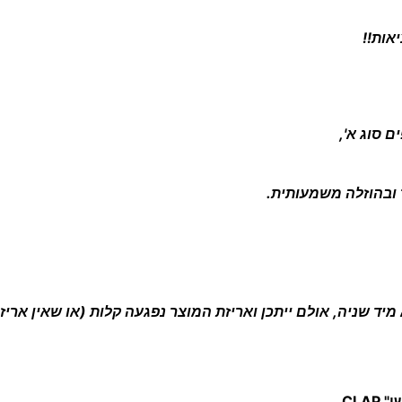
ט
אות!!
י
ם
ר
א
 סוג א',
ש
מ
ובהוזלה משמעותית.
ס
ת
ו
ב
ב
מיד שניה, אולם ייתכן ואריזת המוצר נפגעה קלות (או שאין ארי
CLA