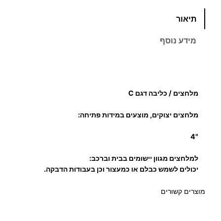
כ
תיאור
מ
ו
מידע נוסף
ת
ש
ל
מ
מלחצים / כליבה דגם C
ל
ח
מלחצים יצוקים, מוצעים במידות פתיחה:
צ
י
"4
ם
למלחצים מגוון יישומים בבית וברכב:
"
יכולים לשמש כבלם או כמעצור וכן בעבודות הדבקה.
4
מוצרים קשורים