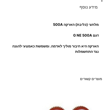
ו
מידע נוסף
ת
ש
ל
מלחצי (כליבת) הארקה 500A
מ
ל
דגם G NE 500A
ח
הארקה היא חיבור מוליך לאדמה. ומשמשת כאמצעי להגנה
צ
נגד התחשמלות
י
ה
א
ר
מוצרים קשורים
ק
ה