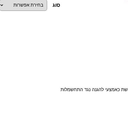
סוג
כ
מ
ו
ת
ש
ל
מ
ל
משת כאמצעי להגנה נגד התחשמלות
ח
צ
י
ה
א