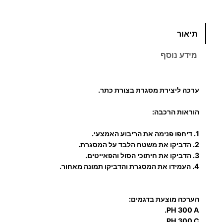
כ
תיאור
מ
ו
מידע נוסף
ת
ש
ל
ערכה ליצירת מסגרת בצורת כתר.
מ
ס
הוראות הרכבה:
ג
1. דיחפו פנימה את הריבוע האמצעי.
ר
2. הדביקו את משטח הלבד על המסגרת.
ת
3. הדביקו את חיתוכי הסול והפאייטים.
ב
4. העמידו את המסגרת והדביקו תמונה מאחור.
צ
ו
הערכה מוצעת בדגמים:
ר
PH 300 A.
ת
PH 300 C.