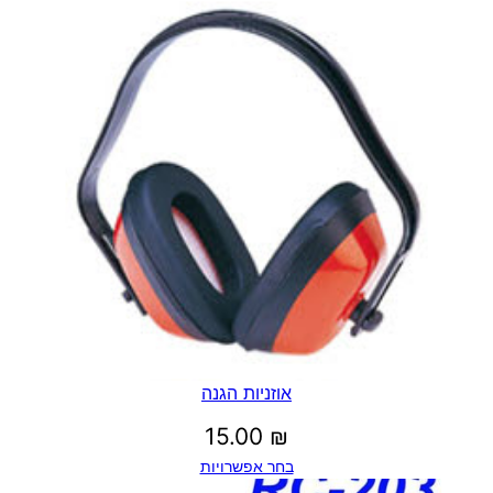
ר
ו
ר
ג
י
ת
ל
פ
נ
י
ם
אוזניות הגנה
15.00
₪
בחר אפשרויות