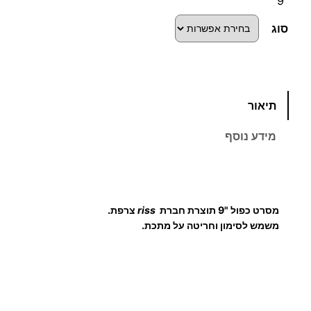
"9
סוג
כ
תיאור
מ
ו
מידע נוסף
ת
ש
ל
מ
מסרט כפול "9 תוצרת חברת
riss
צרפת.
ס
משמש לסימון וחריטה על מתכת.
ר
ט
כ
פ
ו