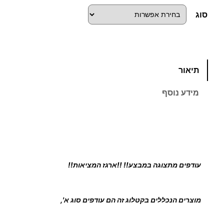
סוג
כ
תיאור
מ
ו
מידע נוסף
ת
ש
ל
מ
פ
ת
עודפים מתצוגה במבצע!! !!ארגז המציאות!!
ח
ו
ת
מוצרים הנכללים בקטלוג זה הם עודפים סוג א',
א