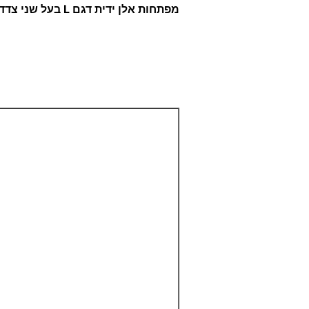
מפתחות אלן ידית דגם L בעל שני צדדים- אלן משושה וכדורי