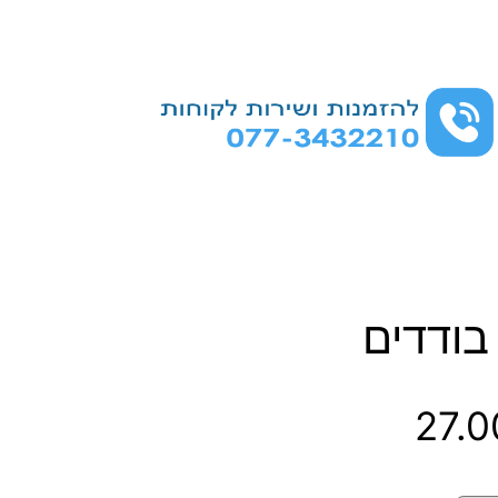
בודדים
ט
27.
ו