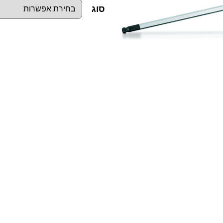
סוג
כ
מ
ו
ת
ש
ל
מ
פ
ת
ח
ו
ת
א