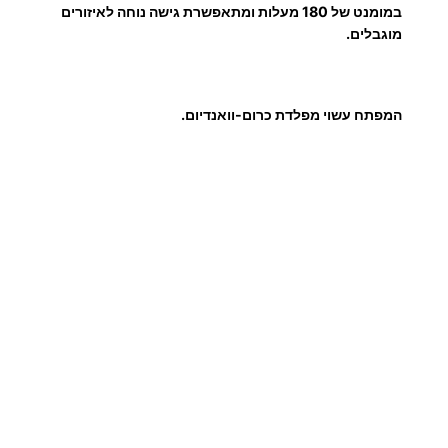
6
במומנט של 180 מעלות ומתאפשרת גישה נוחה לאיזורים
ק
מוגבלים.
ס
9
ה
פ
.
המפתח עשוי מפלדת כרום-וואנדיום.
ר
ק
0
T
0
₪
ע
ד