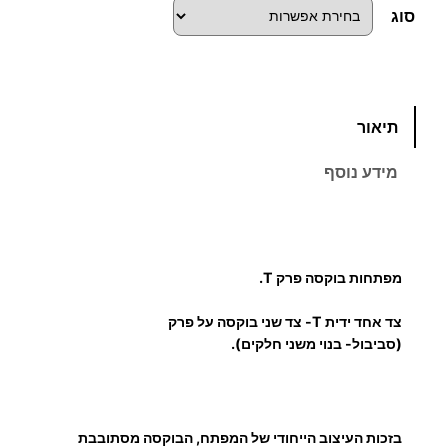
ו
סוג
ח
מ
כ
תיאור
מ
ח
ו
מידע נוסף
ת
י
ש
ל
ר
מ
מפתחות בוקסה פרק T.
י
פ
ת
צד אחד ידית T- צד שני בוקסה על פרק
ם
ח
(סביבול-
בנוי משני חלקים).
ו
:
ת
ב
בזכות העיצוב הייחודי של המפתח, הבוקסה מסתובבת
ו