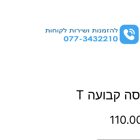
ה קבועה T
ט
110.0
ו