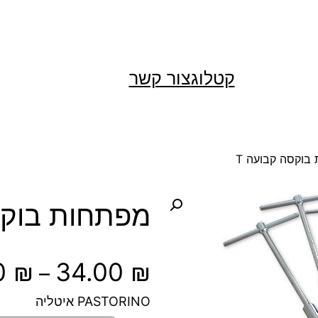
קטלוג
צור קשר
בוקסה קבועה T
מפתחות בוקס
0
₪
34.00
₪
–
PASTORINO איטליה