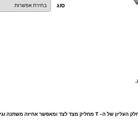
סוג
כ
מ
ו
ת
ש
ל
מ
פ
ת
ח
ה משתנה וגישה נוחה לאיזורים מוגבלים.
ו
ת
ב