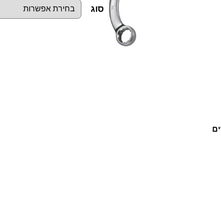
סוג
כ
מ
ו
ת
ש
ל
ים
מ
פ
ת
ח
ו
ת
ר