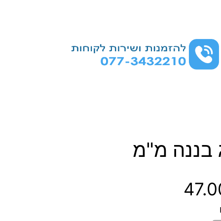
 בננה מ"מ
ט
47.
ו