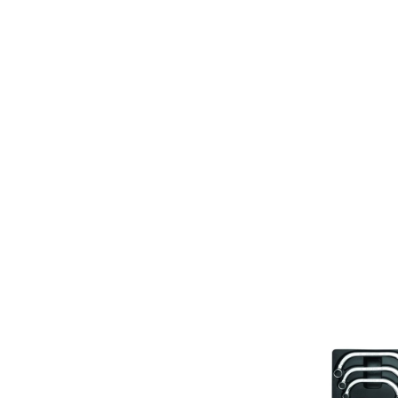
י
נ
ג
ב
נ
נ
ה
מ
"
מ