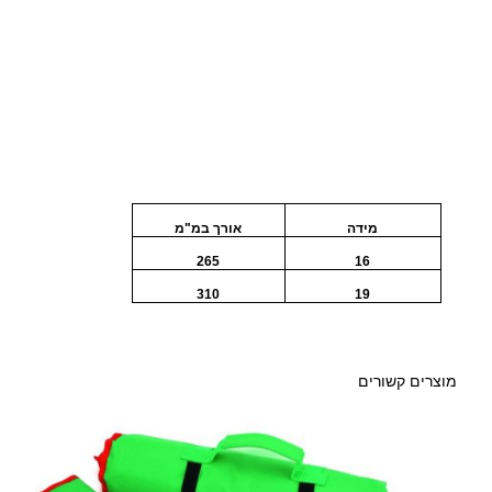
ר
י
2
נ
ג
0
פ
ת
.
ו
ח
0
מידה
אורך במ"מ
מ
0
"
265
16
מ
310
19
₪
מוצרים קשורים
ע