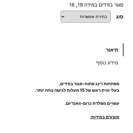
ו
סגור בודדים במידה 19, 16
ו
סוג
ח
מ
כ
תיאור
מ
ח
ו
מידע נוסף
ת
י
ש
ל
ר
מפתחות רינג פתוח-סגור בודדים,
מ
בעלי זווית ראש של 15 מעלות לגישה נוחה יותר.
י
פ
עשויים מפלדת כרום-וואנדיום.
ת
ם
ח
מוצעים במידות:
ו
:
ת