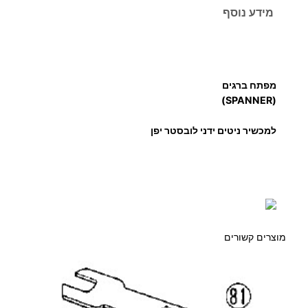
מידע נוסף
ת
ש
ל
מ
מפתח ברגים
פ
(SPANNER)
ת
ח
למכשיר ניטים ידני לובסטר יפן
ל
נ
י
ט
ר
ל
מוצרים קשורים
ו
ב
ס
ט