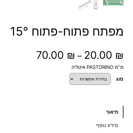
מפתח פתוח-פתוח 15°
ט
70.00
₪
20.00
₪
–
ו
מ"מ PASTORINO איטליה
ו
סוג
ח
מ
כ
תיאור
מ
ח
ו
מידע נוסף
ת
י