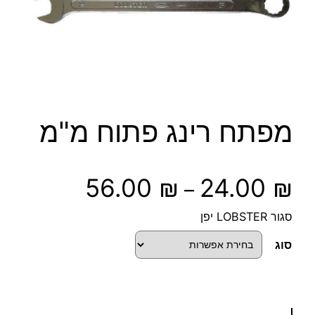
מפתח רינג פתוח מ"מ
ט
56.00
₪
24.00
₪
–
ו
סגור LOBSTER יפן
ו
סוג
ח
מ
כ