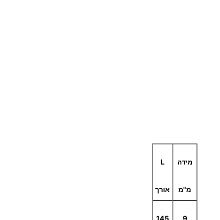
מ
0
"
מ
0
₪
ע
ד
מידה
L
מ"מ
אורך
5
6
145
9