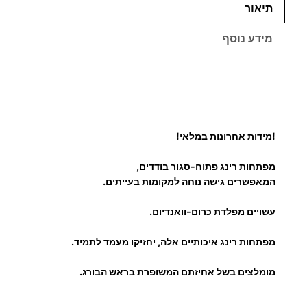
תיאור
מ
ח
ו
מידע נוסף
ת
י
ש
ל
ר
מ
י
פ
ת
!מידות אחרונות במלאי!
ם
ח
מפתחות רינג פתוח-סגור בודדים,
ר
:
המאפשרים גישה נוחה למקומות בעייתים.
י
נ
עשויים מפלדת כרום-וואנדיום.
ג
2
פ
מפתחות רינג איכותיים אלה, יחזיקו מעמד לתמיד.
ת
4
מומלצים בשל אחיזתם המשופרת בראש הבורג.
ו
ח
.