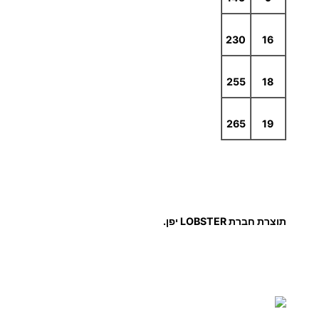
.
230
16
0
255
18
0
265
19
₪
תוצרת חברת LOBSTER יפן.