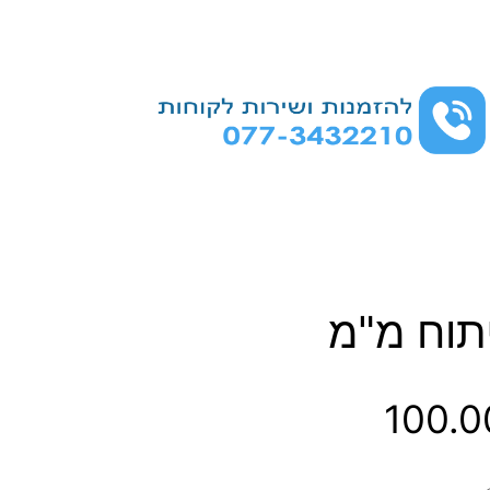
תוח מ"מ
ט
100.
ו