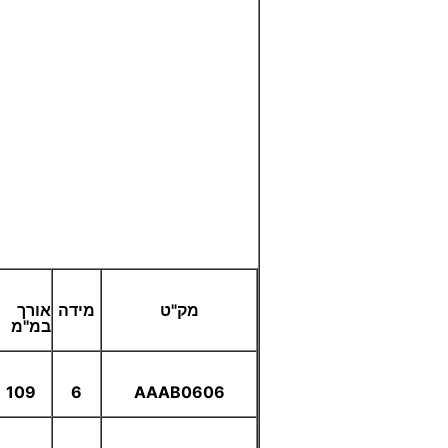
מק"ט
מידה
אורך
במ"מ
109
6
AAAB0606