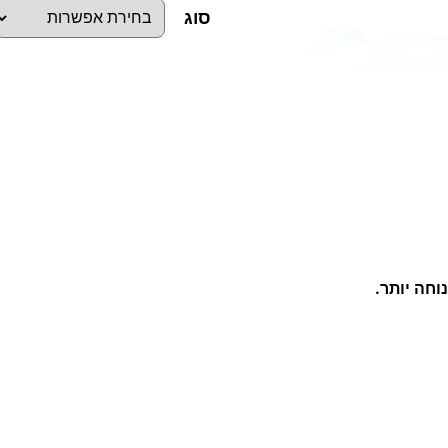
סוג
כ
מ
ו
ת
ש
ל
מ
פ
ת
ח
ר
י
נ