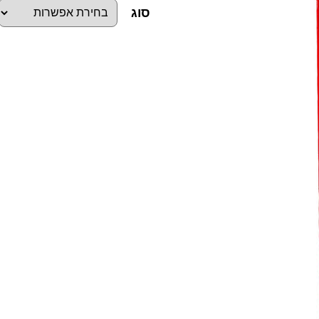
סוג
כ
מ
ו
ת
ש
ל
מ
ק
ד
ח
י
ם
ל