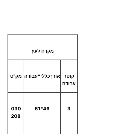
מקדח לעץ
קוטר
אורך
כללי*עבודה
מק"ט
עבודה
030
46*61
3
208