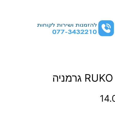
ט
14
ו