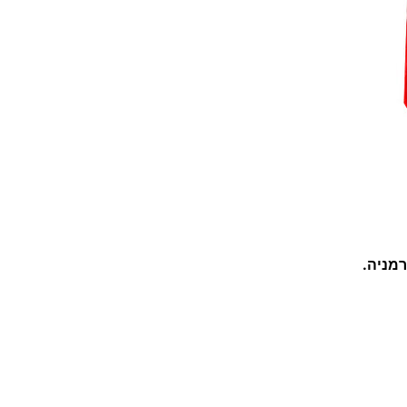
ע
ץ
R
U
K
O
ג
ר
מ
נ
רמניה
.
י
ה